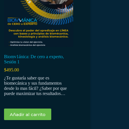
Llena el formulario para hablar por
WhatsApp
Respondemos en ~1h
Biomv1ánica: De cero a experto,
Sesión 1
$
495.00
NOMBRE
¿Te gustaría saber que es
biomecánica y sus fundamentos
desde lo mas fácil? ¿Saber por que
puede maximizar tus resultados…
CORREO
Añadir al carrito