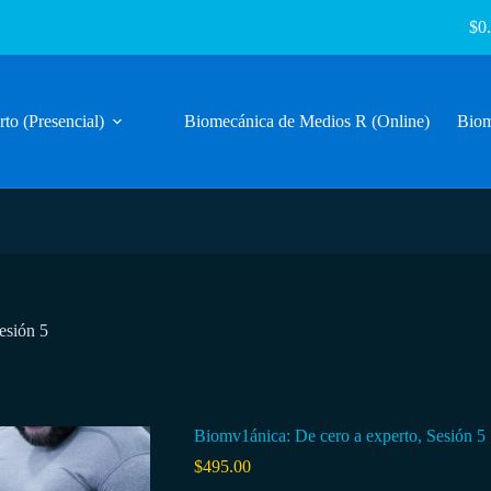
$
0
to (Presencial)
Biomecánica de Medios R (Online)
Biom
esión 5
Biomv1ánica: De cero a experto, Sesión 5
$
495.00