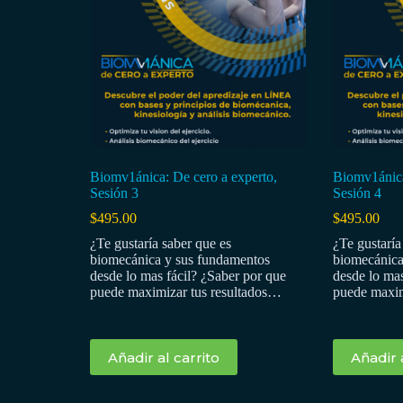
Biomv1ánica: De cero a experto,
Biomv1ánica
Sesión 3
Sesión 4
$
495.00
$
495.00
¿Te gustaría saber que es
¿Te gustaría
biomecánica y sus fundamentos
biomecánica
desde lo mas fácil? ¿Saber por que
desde lo mas
puede maximizar tus resultados…
puede maxim
Añadir al carrito
Añadir 