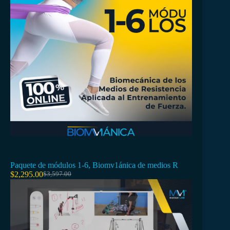
Paquete de módulos 1-6, Biomv1ánica de medios R
$
2,295.00
$
3,597.00