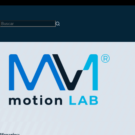
Llena el formulario para hablar por
WhatsApp
Respondemos en ~1h
NOMBRE
Horarios: